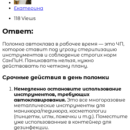
Posted
Екатерина
by
118
Views
Ответ:
Поломка автоклава в рабочее время — это ЧП,
которое ставит под угрозу стерилизацию
инструментов и соблюдение строгих норм
СанПиН. Паниковать нельзя, нужно
действовать по четкому плану.
Срочные действия в день поломки
Немедленно остановите использование
инструментов, требующих
автоклавирования.
Это все многоразовые
металлические инструменты для
маникюра/педикюра, косметологии
(пинцеты, иглы, ложечки и т.д.). Поместите
уже использованные в контейнер для
дезинфекции.