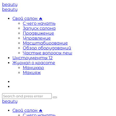
Menu
beauty
Search
Menu
beauty
Свой салон
🔥
С чего начать
Запуск салона
Продвижение
Управление
Масштабирование
Обзор оборудований
Частые вопросы
new
Инструменты
12
Журнал о красоте
Маникюр
Макияж
Search
Search
Search
for:
beauty
Свой салон
🔥
С чего начать