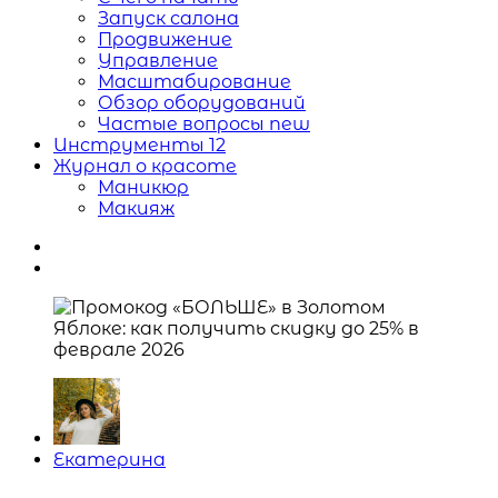
Запуск салона
Продвижение
Управление
Масштабирование
Обзор оборудований
Частые вопросы
new
Инструменты
12
Журнал о красоте
Маникюр
Макияж
Posted
Екатерина
by