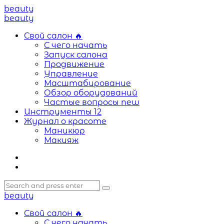
Menu
beauty
Search
Menu
beauty
Свой салон
🔥
С чего начать
Запуск салона
Продвижение
Управление
Масштабирование
Обзор оборудований
Частые вопросы
new
Инструменты
12
Журнал о красоте
Маникюр
Макияж
Search
Search
Search
for:
beauty
Свой салон
🔥
С чего начать