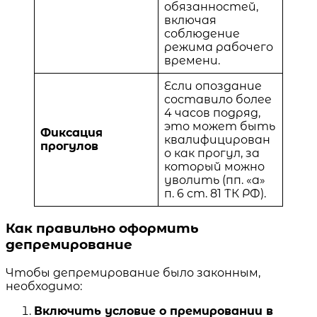
обязанностей,
включая
соблюдение
режима рабочего
времени.
Если опоздание
составило более
4 часов подряд,
это может быть
Фиксация
квалифицирован
прогулов
о как прогул, за
который можно
уволить (пп. «а»
п. 6 ст. 81 ТК РФ).
Как правильно оформить
депремирование
Чтобы депремирование было законным,
необходимо:
Включить условие о премировании в