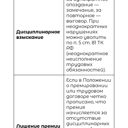
опоздание —
замечание, за
повторное —
выговор. При
неоднократных
Дисциплинарное
нарушениях
взыскание
можно уволить
по п. 5 ст. 81 ТК
РФ
(неоднократное
неисполнение
трудовых
обязанностей).
Если в Положении
о премировании
или трудовом
договоре четко
прописано, что
премия
начисляется за
отсутствие
дисциплинарных
Лишение премии