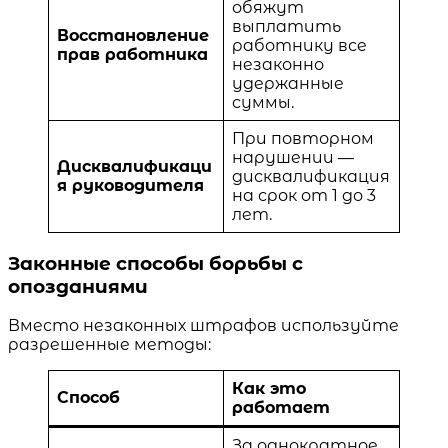
обяжут
выплатить
Восстановление
работнику все
прав работника
незаконно
удержанные
суммы.
При повторном
нарушении —
Дисквалификаци
дисквалификация
я руководителя
на срок от 1 до 3
лет.
Законные способы борьбы с
опозданиями
Вместо незаконных штрафов используйте
разрешенные методы:
Как это
Способ
работает
За однократное