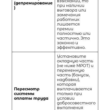
взысканий, то
(депремирование
при наличии
)
выговора или
замечания
работник
лишается
премии
полностью или
частично. Это
законно и
эффективно.
Установите
окладную часть
(не ниже МРОТ) и
переменную
часть (бонусы,
надбавки),
которая
Пересмотр
выплачивается
системы
только при
оплаты труда
условии
добросовестного
выполнения