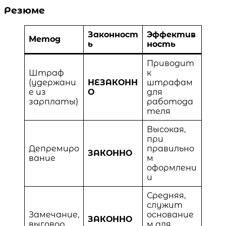
Резюме
Законност
Эффектив
Метод
ь
ность
Приводит
Штраф
к
(удержани
НЕЗАКОНН
штрафам
е из
О
для
зарплаты)
работода
теля
Высокая,
при
Депремиро
правильно
ЗАКОННО
вание
м
оформлени
и
Средняя,
служит
Замечание,
основание
ЗАКОННО
выговор
м для