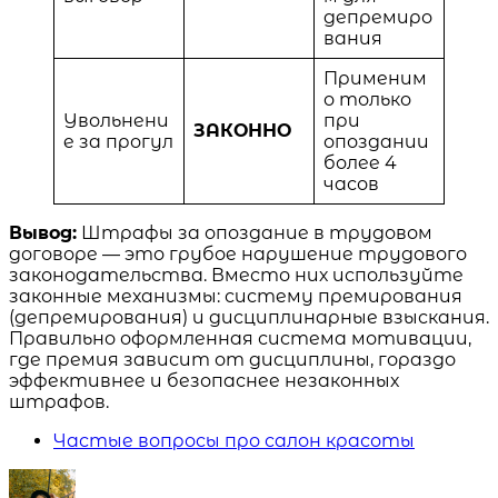
депремиро
вания
Применим
о только
Увольнени
при
ЗАКОННО
е за прогул
опоздании
более 4
часов
Вывод:
Штрафы за опоздание в трудовом
договоре — это грубое нарушение трудового
законодательства. Вместо них используйте
законные механизмы: систему премирования
(депремирования) и дисциплинарные взыскания.
Правильно оформленная система мотивации,
где премия зависит от дисциплины, гораздо
эффективнее и безопаснее незаконных
штрафов.
Частые вопросы про салон красоты