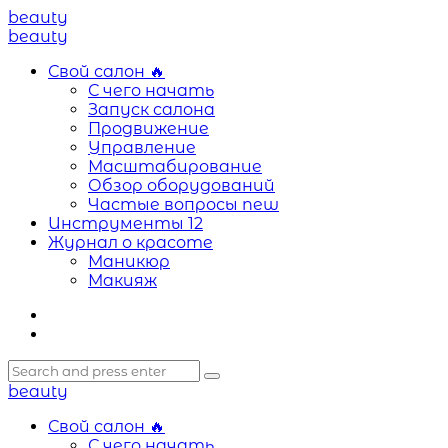
Menu
beauty
Search
Menu
beauty
Свой салон
🔥
С чего начать
Запуск салона
Продвижение
Управление
Масштабирование
Обзор оборудований
Частые вопросы
new
Инструменты
12
Журнал о красоте
Маникюр
Макияж
Search
Search
Search
for:
beauty
Свой салон
🔥
С чего начать