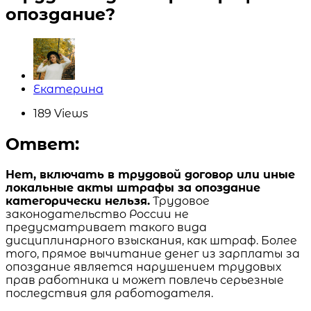
опоздание?
Posted
Екатерина
by
189
Views
Ответ:
Нет, включать в трудовой договор или иные
локальные акты штрафы за опоздание
категорически нельзя.
Трудовое
законодательство России не
предусматривает такого вида
дисциплинарного взыскания, как штраф. Более
того, прямое вычитание денег из зарплаты за
опоздание является нарушением трудовых
прав работника и может повлечь серьезные
последствия для работодателя.