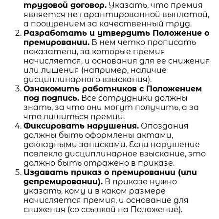
трудовой договор.
Указать, что премия
является не гарантированной выплатой,
а поощрением за качественный труд.
Разработать и утвердить Положение о
премировании.
В нем четко прописать
показатели, за которые премия
начисляется, и основания для ее снижения
или лишения (например, наличие
дисциплинарного взыскания).
Ознакомить работников с Положением
под подпись.
Все сотрудники должны
знать, за что они могут получить, а за
что лишиться премии.
Фиксировать нарушения.
Опоздания
должны быть оформлены актами,
докладными записками. Если нарушение
повлекло дисциплинарное взыскание, это
должно быть отражено в приказе.
Издавать приказ о премировании (или
депремировании).
В приказе нужно
указать, кому и в каком размере
начисляется премия, и основание для
снижения (со ссылкой на Положение).