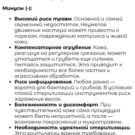
Минусы (-):
Высокий риск травм
. Основной и самый
серьезный недостаток. Неумелое
движение мастера может привести к
порезам, повреждению матрикса и живой
кожи.
Компенсаторное огрубение
. Кожа,
реагируя на регулярное срезание, может
утолщаться и грубеть еще сильнее,
пытаясь защититься. Это приводит к
необходимости все более частых и
агрессивных обработок.
Риск инфицирования
. Любая ранка —
ворота для бактерий и грибков. В условиях
плохой стерилизации инструментов риск
заражения высок.
Болезненность и дискомфорт
. При
чувствительной коже сама процедура
может быть неприятной, а после —
возможны покраснения и микротравмы.
Необходимость идеальной стерилизации
.
Это критически важное требование,