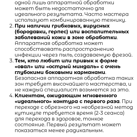
одной лишь аппаратной обработки
может быть недостаточно для
идеального результата. Часто мастера
используют комбинированную технику.
При наличии грибковых, вирусных
(бородавки, герпес) или воспалительных
заболеваний кожи в зоне обработки
.
Аппаратная обработка может
способствовать распространению
инфекции через пыль, создаваемую фрезой.
Тем, кто любит или привык к форме
«овал» или «острый миндаль» с очень
глубокими боковыми карманами
.
Безопасная аппаратная обработка таких
зон требует высочайшего мастерства, и
не каждый специалист возьмется за это.
Клиентам, ожидающим мгновенного
«идеального» контура с первого раза
. При
переходе с обрезного на необрезной метод
кутикуле требуется время (2-3 сеанса)
для перехода в здоровое, тонкое
состояние. Первый результат может
показаться менее радикальным.