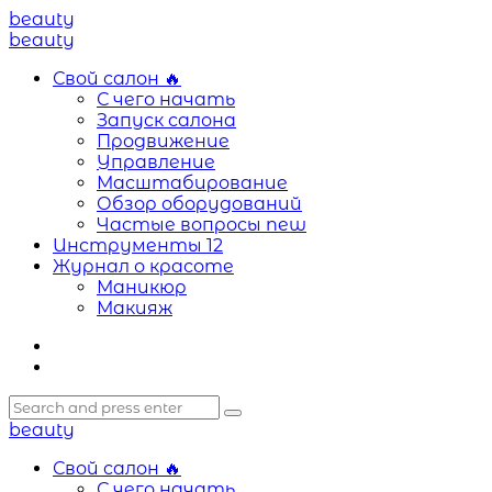
Menu
beauty
Search
Menu
beauty
Свой салон
🔥
С чего начать
Запуск салона
Продвижение
Управление
Масштабирование
Обзор оборудований
Частые вопросы
new
Инструменты
12
Журнал о красоте
Маникюр
Макияж
Search
Search
Search
for:
beauty
Свой салон
🔥
С чего начать