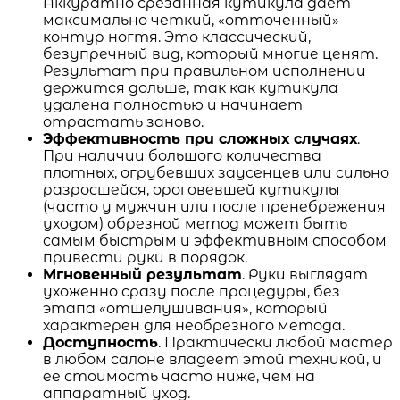
Аккуратно срезанная кутикула дает
максимально четкий, «отточенный»
контур ногтя. Это классический,
безупречный вид, который многие ценят.
Результат при правильном исполнении
держится дольше, так как кутикула
удалена полностью и начинает
отрастать заново.
Эффективность при сложных случаях
.
При наличии большого количества
плотных, огрубевших заусенцев или сильно
разросшейся, ороговевшей кутикулы
(часто у мужчин или после пренебрежения
уходом) обрезной метод может быть
самым быстрым и эффективным способом
привести руки в порядок.
Мгновенный результат
. Руки выглядят
ухоженно сразу после процедуры, без
этапа «отшелушивания», который
характерен для необрезного метода.
Доступность
. Практически любой мастер
в любом салоне владеет этой техникой, и
ее стоимость часто ниже, чем на
аппаратный уход.