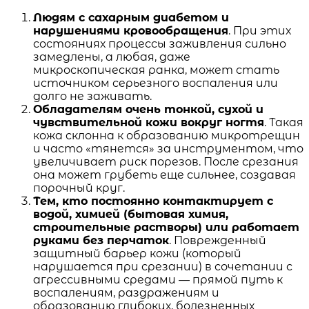
Людям с сахарным диабетом и
нарушениями кровообращения
. При этих
состояниях процессы заживления сильно
замедлены, а любая, даже
микроскопическая ранка, может стать
источником серьезного воспаления или
долго не заживать.
Обладателям очень тонкой, сухой и
чувствительной кожи вокруг ногтя
. Такая
кожа склонна к образованию микротрещин
и часто «тянется» за инструментом, что
увеличивает риск порезов. После срезания
она может грубеть еще сильнее, создавая
порочный круг.
Тем, кто постоянно контактирует с
водой, химией (бытовая химия,
строительные растворы) или работает
руками без перчаток
. Поврежденный
защитный барьер кожи (который
нарушается при срезании) в сочетании с
агрессивными средами — прямой путь к
воспалениям, раздражениям и
образованию глубоких, болезненных