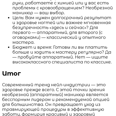
руки, работаете с химией или у вас есть
проблемы с кровообращением? Необрезной
маникюр — ваш выбор.
Цель: Вам нужен долгосрочный результат
и здоровье ногтей или важнее мгновенная
безупречность «здесь и сейчас»? Для
первого — аппаратный, для второго (с
оговорками) — классический у опытного
мастера.
Бюджет и время: Готовы ли вы платить
больше и ходить к мастеру регулярно? Да
— пробуйте аппаратный. Нет — ищите
высококлассного специалиста по классике.
Итог
Современный тренд нейл-индустрии — это
здоровье прежде всего. С этой точки зрения
необрезной (аппаратный) маникюр является
бесспорным лидером и рекомендуемой опцией
для большинства. Он превращает уход из
травмирующей процедуры в эффективную
заботу, формируя красивый и здоровый