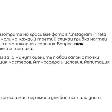
смотрите на красивые фото в *Instagram (Meta
еумолима: каждый третий случай грибка ногтей
но в маникюрных салонах. Вопрос
«как
лько эстетики.
м за 10 минут оценить любой салон с точки
ция мастеров, Атмосфера и условия, Репутация
аже если мастер «мило улыбается» или дает