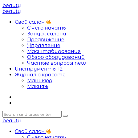
Menu
beauty
Search
Menu
beauty
Свой салон
С чего начать
Запуск салона
Продвижение
Управление
Масштабирование
Обзор оборудований
Частые вопросы
new
Инструменты
12
Журнал о красоте
Маникюр
Макияж
Search
Search
Search
for:
beauty
Свой салон
С чего начать