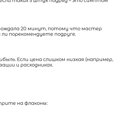
 если таких 5 штук подряд – это симптом
прождала 20 минут, потому что мастер
 ли порекомендуете подруге.
рибыль
. Если цена слишком низкая (например,
зации и расходниках.
отрите на флаконы: