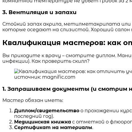
комнатной температуре не убьет грибок за 2 
3. Вентиляция и запахи
Стойкий запах акрила, метилметакрилата или
которые оседают на слизистой. Хороший салон
Квалификация мастеров: как о
Вы приходите к врачу – смотрите диплом. Маник
инфекции). Как проверить скилл?
источник: magnific.com
1. Запрашиваем документы (и смотрим н
Мастер обязан иметь:
Диплом/свидетельство
о прохождении курс
последний год).
Медицинская книжка
с отметкой о флюорог
Сертификат на материалы
.