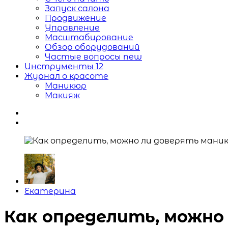
Запуск салона
Продвижение
Управление
Масштабирование
Обзор оборудований
Частые вопросы
new
Инструменты
12
Журнал о красоте
Маникюр
Макияж
Posted
Екатерина
by
Как определить, можно