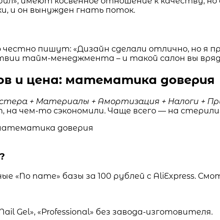
бил», имеют косвенное отношение к качеству, но
и, и он вынужден гнать поток.
о честно пишут: «Дизайн сделали отлично, но я 
твии тайм-менеджмента – и такой салон вы вряд
в и цена: математика доверия
астера + Материалы + Амортизация + Налоги + П
, на чем-то сэкономили. Чаще всего — на стерили
?
е «No name» базы за 100 рублей с AliExpress. См
l Gel», «Professional» без завода-изготовителя.