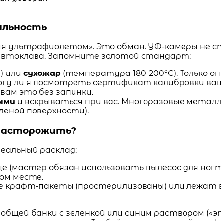
альность
я ультрафиолетом». Это обман. УФ-камеры не с
 автоклава. Запомните золотой стандарт:
) или
сухожар
(температура 180-200°C). Только о
 могу ли я посмотреть сертификат калибровки в
вам это без запинки.
ыми
и вскрываться при вас. Многоразовые металл
еной поверхности).
 насторожить?
деальный расклад:
(мастер обязан использовать пылесос для ногте
ом месте.
 крафт-пакеты (простерилизованы) или лежат 
общей банки с зеленкой или синим раствором («э