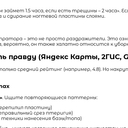
аймет 1.5 часа, если есть трещины – 2 часа». Е
 и сдирание ногтевой пластины слоями.
тратора – это не просто раздражители. Это оз
а, вероятно, он также халатно относится к убор
ь правду (Яндекс Карты, 2ГИС, G
лько средний рейтинг (например, 4.8). Но накр
тах
»
. Ищите повторяющиеся паттерны:
перепилил пластину)
еправильный срез птеригия)
ие техники нанесения базы/топа)