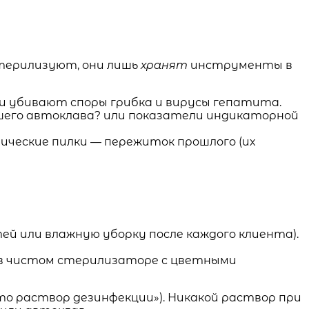
терилизуют, они лишь
хранят
инструменты в
ни убивают споры грибка и вирусы гепатита.
ашего автоклава? или показатели индикаторной
ические пилки — пережиток прошлого (их
й или влажную уборку после каждого клиента).
в чистом стерилизаторе с цветными
то раствор дезинфекции»). Никакой раствор при