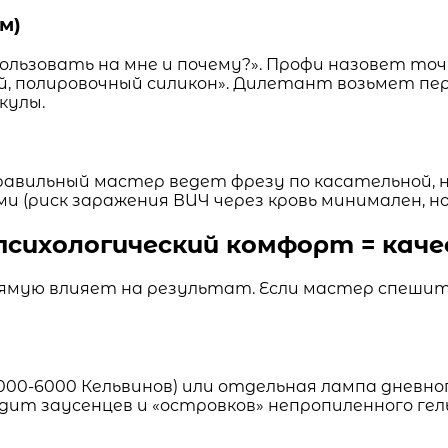
м)
льзовать на мне и почему?». Профи назовет точн
й, полировочный силикон». Дилетант возьмет пе
кулы.
вильный мастер ведет фрезу по касательной, не
 (риск заражения ВИЧ через кровь минимален, но 
психологический комфорт = кач
ямую влияет на результат. Если мастер спешит,
000-6000 Кельвинов) или отдельная лампа дневно
ит заусенцев и «островков» непропиленного гель