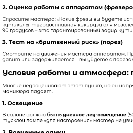
2. Оценка работы с аппаратом (фрезеро
Спросите мастера: «Какие фрезы вы будете испо
кутикулы, твердосплавная кукуруза для мозоле
90 градусов – это гарантированный задир кути
3. Тест на «бритвенный риск» (порез)
Смотрите на движения мастера аппаратом. Пра
давит или задерживается – вы уйдете с порезами
Условия работы и атмосфера: 
Многие недооценивают этот пункт, но он напр
маникюра падает.
1. Освещение
В салоне должно быть
дневное лед-освещение
(5
тусклой лампе «для настроения» мастер не увид
2. Временные рамки