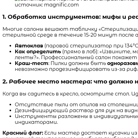
источник: magnific.com
1. Обработка инструментов: мифы и ре
Многие салоны вешают табличку «Стерилизаци
стерильной среде в течение 15-20 минут после
Автоклав
(паровой стерилизатор при 134°C
Как определить
(прямо в лоб): «Извините,
ленты?». Профессиональный салон покажет 
Краш-тест
: Пилки должны быть
одноразов
невозможно продезинфицировать из-за рифл
2. Рабочее место мастера: что должно
Когда вы садитесь в кресло, осмотрите стол. И
Отсутствие пыли от опилов на столешнице 
Дезинфицирующий раствор для рук на видн
Инструменты разложены в индивидуальные
индикаторами.
Красный флаг:
Если мастер достает кусачки из 