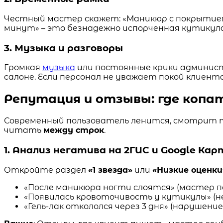
Честный мастер скажет: «Маникюр с покрытием з
минут» – это безнадежно испорченная кутикула
3. Музыка и разговоры
Громкая
музыка
или постоянные крики админис
салоне. Если персонал не уважает покой клиент
Репутация и отзывы: где копат
Современный пользователь ленится, смотрит то
читать
между строк
.
1. Анализ негатива на 2ГИС и Google Кар
Откройте раздел
«1 звезда»
или
«Низкие оценки
«После маникюра ногти слоятся» (мастер 
«Появилась кровоточивость у кутикулы» (н
«Гель-лак откололся через 3 дня» (нарушен