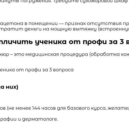
минуты погружения. Требуйте сухожаровой шкаф 
 ацетона в помещении — признак отсутствия п
 тратит деньги на мощную вытяжку (встроенную
тличить ученика от профи за 3 
юр – это медицинская процедура (обработка кож
а них)
ов (не менее 144 часов для базового курса, жела
рафии и дерматологе.