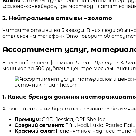
Важно
: Отзывы, где клиент пишет «мастер гру
«салона-конвейера», где мастеру платят копейк
2. Нейтральные отзывы – золото
Читайте отзывы на 3 звезды. В них люди обычн
отвлекся на телефон». Это говорит об отсутс
Ассортимент услуг, материало
Здесь работает формула:
Цена = Аренда + ЗП м
маникюр за 500 рублей в центре Москвы), значит
источник: magnific.com
1. Какие бренды должны настораживать
Хороший салон не будет использовать безымянны
Премиум:
CND, Jessica, OPI, Shellac.
Средний сегмент:
TNL, Kodi, Luxio, Patrisa Nail.
Красный флаг:
Непонятные надписи типа «Nai