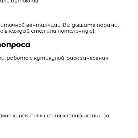
или автоклав.
риточной вентиляции. Вы дышите парами,
 в каждый стол или потолочную).
вопроса
и, работа с кутикулой, риск занесения
тельно курсы повышения квалификации за