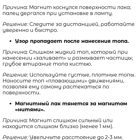
Причина:
Магнит коснулся поверхности лака;
палец дергался при установке в лампу.
Решение:
Следите за дистанцией, работайте
уверенно и быстро.
Узор пропадает после нанесения топа.
Причина:
Слишком жидкий топ, который при
нанесении «заливает» и размывает частицы;
грубое втирание топа кистью.
Решение:
Используйте густые, плотные топы.
Наносите топ «плавающими» движениями,
позволяя ему самому растекаться по
поверхности.
Магнитный лак тянется за магнитом
«нитями».
Причина:
Магнит слишком сильный или
находится слишком близко (менее 1 мм).
Решение:
Увеличьте расстояние до 2-3 мм.