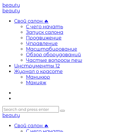
Menu
beauty
Search
Menu
beauty
Свой салон
🔥
С чего начать
Запуск салона
Продвижение
Управление
Масштабирование
Обзор оборудований
Частые вопросы
new
Инструменты
12
Журнал о красоте
Маникюр
Макияж
Search
Search
Search
for:
beauty
Свой салон
🔥
С чего начать