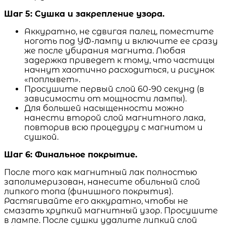
Шаг 5: Сушка и закрепление узора.
Аккуратно, не сдвигая палец, поместите
ноготь под УФ-лампу и включите ее сразу
же после убирания магнита. Любая
задержка приведет к тому, что частицы
начнут хаотично расходиться, и рисунок
«поплывет».
Просушите первый слой 60-90 секунд (в
зависимости от мощности лампы).
Для большей насыщенности можно
нанести второй слой магнитного лака,
повторив всю процедуру с магнитом и
сушкой.
Шаг 6: Финальное покрытие.
После того как магнитный лак полностью
заполимеризован, нанесите обильный слой
липкого топа (финишного покрытия).
Растягивайте его аккуратно, чтобы не
смазать хрупкий магнитный узор. Просушите
в лампе. После сушки удалите липкий слой