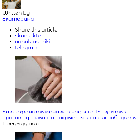
Written by
Екатерина
Share
this article
vkontakte
odnoklassniki
telegram
Навигация
Как сохранить маникюр надолго: 15 скрытых
врагов идеального покрытия и как их победить
Предыдущий