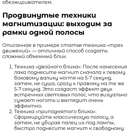
обезжиривателем.
Продвинутые техники
магнитизации: выходим за
рамки одной полосы
Описанная в примере статья техника «трех
движений» — отличный способ создать
сложный объемный блик.
Техника «двойного блика»: После нанесения
лака поднесите магнит сначала к левому
боковому валику ногтя на 5-7 секунд,
затем, не суша, сразу к правому на те же
5-7 секунд. Это создаст эффект двух
встречных световых полос, что визуально
сужает ноготь и выглядит очень
эффектно.
Техника «приподнятого блика»:
Сформируйте классическую полосу, а
затем, не убирая палец из-под лампы,
быстро поднесите магнит к свободному