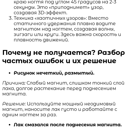
краю ногтя под углом 45 градусов на 2-3
секунды. Это «приподнимет» узор,
создавая 3D-эффект.
Техника «хаотичных узоров»: Вместо
статичного удержания плавно водите
магнитом над ногтем, создавая волны,
зигзаги или круги. Здесь важна скорость и
плавность движений.
Почему не получается? Разбор
частых ошибок и их решение
Рисунок нечеткий, размытый.
Причина:
Слабый магнит, слишком тонкий слой
лака, долгое растекание перед поднесением
магнита.
Решение:
Используйте мощный неодимовый
магнит, наносите лак густо и работайте с
одним ногтем за раз.
Лак смазался после поднесения магнита.