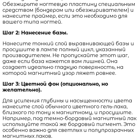
Обезжирьте ногтевую пластину специальным
средством (бондером или обезжиривателем) и
нанесите праймер, если это необходимо для
вашего типа ногтей.
Шаг 2: Нанесение базы.
Нанесите тонкий слой выравнивающей базы и
просушите в лампе полный цикл, указанный
производителем. Не пропускайте этот шаг,
даже если база кажется вам лишней. Она
создает идеально гладкую поверхность, на
которой магнитный узор ляжет ровнее.
Шаг 3: Цветной фон (опционально, но
желательно).
Для усиления глубины и насыщенности цвета
нанесите слой обычного цветного гель-лака,
близкого по тону к магнитному, и просушите.
Например, под темно-бордовый магнитный лак
используйте такой же бордовый пигмент. Это
особенно важно для светлых и полупрозрачных
магнитных лаков.