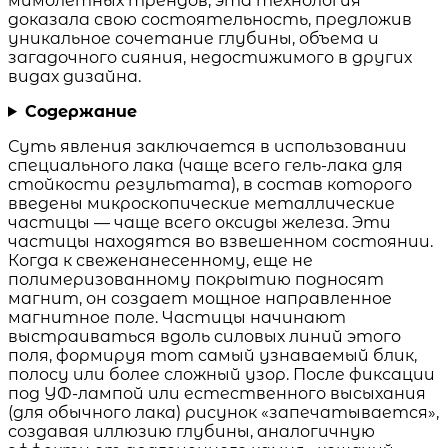
мимолетных трендов, эта технология
доказала свою состоятельность, предложив
уникальное сочетание глубины, объема и
загадочного сияния, недостижимого в других
видах дизайна.
Содержание
Суть явления заключается в использовании
специального лака (чаще всего гель-лака для
стойкости результата), в состав которого
введены микроскопические металлические
частицы — чаще всего оксиды железа. Эти
частицы находятся во взвешенном состоянии.
Когда к свеженанесенному, еще не
полимеризованному покрытию подносят
магнит, он создает мощное направленное
магнитное поле. Частицы начинают
выстраиваться вдоль силовых линий этого
поля, формируя тот самый узнаваемый блик,
полосу или более сложный узор. После фиксации
под УФ-лампой или естественного высыхания
(для обычного лака) рисунок «запечатывается»,
создавая иллюзию глубины, аналогичную