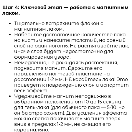
Шаг 4: Ключевой этап — работа с магнитным
лаком.
Тщательно встряхните флакон с
магнитным лаком.
Наберите достаточное количество лака
на кисть и нанесите толстый, но ровный
слой на один ноготь. Не растягивайте лак,
иначе слоя будет недостаточно для
формирования узора.
Немедленно, не дожидаясь растекания,
поднесите магнит. Держите его
параллельно ногтевой пластине на
расстоянии 1-2 мм. НЕ касайтесь лака! Это
приведет к повреждению слоя и испортит
весь эффект.
Удерживайте магнит неподвижно в
выбранном положении от 10 до 15 секунд
для гель-лака (для обычного лака — 5-10, но
он быстро сохнет). Для усиления эффекта
можно слегка покачивать магнит вверх-
вниз в пределах 1-2 мм, не смещая его
кардинально.