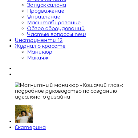
Запуск салона
Продвижение
Управление
Масштабирование
Обзор оборудований
Частые вопросы
new
Инструменты
12
Журнал о красоте
Маникюр
Макияж
Posted
Екатерина
by